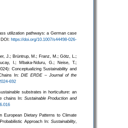
ss utilization pathways: a German case
. DOI:
https://doi.org/10.1007/s44498-026-
er, J.; Brüntrup, M.; Franz, M.; Götz, L.;
bucay, I.; Mbaka-Nduru, G.; Neise, T.;
(2024): Conceptualizing Sustainability and
 Chains In:
DIE ERDE – Journal of the
-2024-692
tainable substrates in horticulture: an
e chains In:
Sustainable Production and
06.016
rn European Dietary Patterns to Climate
Probabilistic Approach In:
Sustainability
,