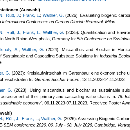
ntationen (Auswahl)
N.
;
Rütt, J.
;
Frank, L.
;
Walther, G.
(2026): Evaluating biogenic carbon
h International Conference on Carbon Dioxide Removal, Milan
N.
;
Rütt, J.
;
Frank, L.
;
Walther, G.
(2025): Quantification and Envi
in North Rhine-Westphalia, Germany In:
5th Conference on Sustaina
lshafy, A.
;
Walther, G.
(2024): Miscanthus and Biochar in Hortic
 Sustainable and Cascading Substrate Solutions In:
Industrial Ecolo
e
er, G.
(2023): Kreislaufwirtschaft im Gartenbau: eine ökonomische 
ohlesubstraten In:
German Biochar Forum
, 13.11.2023-14.11.2023
her, G.
(2023): Using miscanthus and biochar as sustainable subst
 assessment of their primary and cascading value chains In:
7th In
a sustainable economy"
, 06.11.2023-07.11.2023, Received Poster Aw
swahl)
N.
;
Rütt, J.
;
Frank, L.
;
Walther, G.
(2026): Assessing Biogenic Carbon F
E-SEM conference 2026, 06. July - 08. July 2026, Cambridge, Vortra