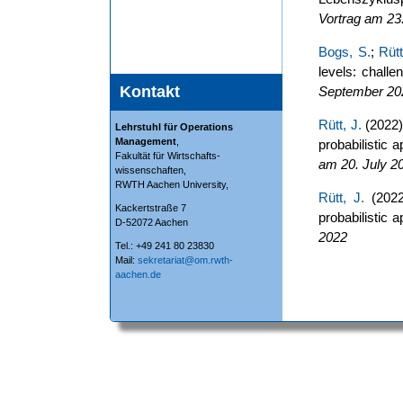
Vortrag am 23
Bogs, S.
;
Rütt
levels: challe
Kontakt
September 202
Rütt, J.
(2022):
Lehrstuhl für Operations
Management
,
probabilistic 
Fakultät für Wirtschafts-
am 20. July 2
wissenschaften,
RWTH Aachen University,
Rütt, J.
(2022
Kackertstraße 7
probabilistic 
D-52072 Aachen
2022
Tel.: +49 241 80 23830
Mail:
sekretariat@om.rwth-
aachen.de