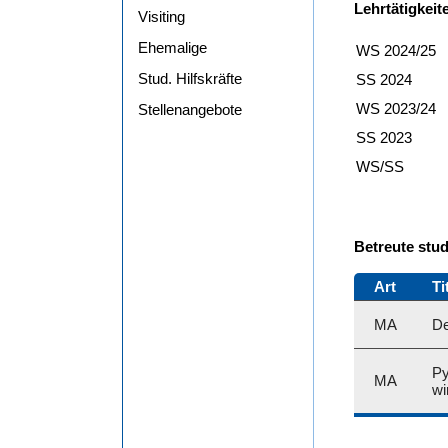
Lehrtätigkeit
Visiting
Ehemalige
WS 2024/25
Stud. Hilfskräfte
SS 2024
WS 2023/24
Stellenangebote
SS 2023
WS/SS
Betreute stu
Art
Ti
MA
De
Py
MA
wi