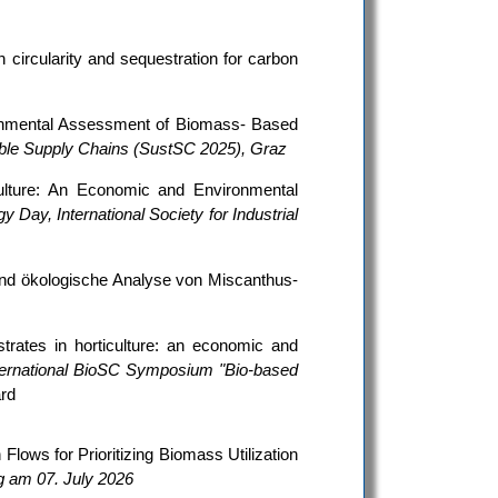
 circularity and sequestration for carbon
ronmental Assessment of Biomass- Based
ble Supply Chains (SustSC 2025), Graz
ulture: An Economic and Environmental
gy Day, International Society for Industrial
und ökologische Analyse von Miscanthus-
rates in horticulture: an economic and
ternational BioSC Symposium "Bio-based
ard
lows for Prioritizing Biomass Utilization
g am 07. July 2026