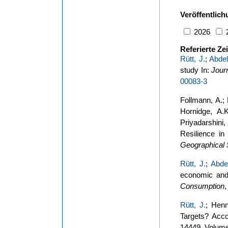
Veröffentlic
2026
Referierte Zei
Rütt, J.
;
Abdel
study In:
Journ
00083-3
Follmann, A.;
Hornidge, A.K
Priyadarshini,
Resilience i
Geographical S
Rütt, J.
;
Abdel
economic and 
Consumption
Rütt, J.
; Henn
Targets? Acco
14449, Volume