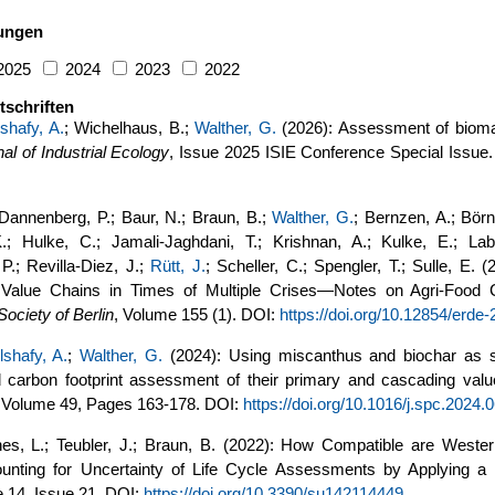
hungen
2025
2024
2023
2022
tschriften
shafy, A.
; Wichelhaus, B.;
Walther, G.
(2026): Assessment of bioma
al of Industrial Ecology
, Issue 2025 ISIE Conference Special Issue
 Dannenberg, P.; Baur, N.; Braun, B.;
Walther, G.
; Bernzen, A.; Börn
.; Hulke, C.; Jamali-Jaghdani, T.; Krishnan, A.; Kulke, E.; La
 P.; Revilla-Diez, J.;
Rütt, J.
; Scheller, C.; Spengler, T.; Sulle, E. 
n Value Chains in Times of Multiple Crises—Notes on Agri-Food
ociety of Berlin
, Volume 155 (1). DOI:
https://doi.org/10.12854/erde
shafy, A.
;
Walther, G.
(2024): Using miscanthus and biochar as sus
carbon footprint assessment of their primary and cascading valu
, Volume 49, Pages 163-178. DOI:
https://doi.org/10.1016/j.spc.2024.
es, L.; Teubler, J.; Braun, B. (2022): How Compatible are Weste
unting for Uncertainty of Life Cycle Assessments by Applying a 
 14, Issue 21. DOI:
https://doi.org/10.3390/su142114449