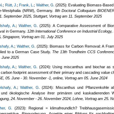
N.
;
Rütt, J.
;
Frank, L.
;
Walther, G.
(2025): Evaluating Biomass-Based 
ne-Westphalia (NRW), Germany.
8th Doctoral Colloquium BIO
1. September 2025, Stuttgart, Vortrag am 11. September 2025
lshafy, A.
;
Walther, G.
(2025): A Comparative Assessment of Bio
val in Germany.
12th International Conference on Industrial Ecology, 
5, Singapore, Vortrag am 01. July 2025
shafy, A.
;
Walther, G.
(2025): Biomass for Carbon Removal: A Frame
lied to a German Case Study.
The 13th Trondheim CCS Conference
. June 2025
shafy, A.
;
Walther, G.
(2024): Using miscanthus and biochar as sus
carbon footprint assessment of their primary and cascading value c
E, 05. June - 30. November -1, online, Vortrag am 05. June 2024
lshafy, A.
;
Walther, G.
(2024): Miscanthus und Pflanzenkohle als
und ökologische Analyse ihrer primären und kaskadierenden W
gung, 24. November - 26. November 2024, Lohne, Vortrag am 25. 
her, G.
(2023): Regional = klimafreundlich? Treibhausgasemiss
perspektive.
Ringvorlesung, Aspekte einer Bildung für nachhaltig