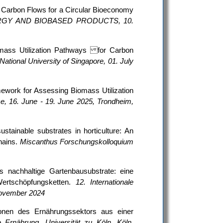
Carbon Flows for a Circular Bioeconomy
ENERGY AND BIOBASED PRODUCTS, 10.
mass Utilization Pathways for Carbon
National University of Singapore, 01. July
work for Assessing Biomass Utilization
, 16. June - 19. June 2025, Trondheim,
tainable substrates in horticulture: An
hains.
Miscanthus Forschungskolloquium
 nachhaltige Gartenbausubstrate: eine
ertschöpfungsketten.
12. Internationale
November 2024
ionen des Ernährungssektors aus einer
e Ernährung, Universität zu Köln, Köln,