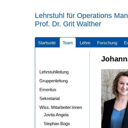
Lehrstuhl für Operations M
Prof. Dr. Grit Walther
Startseite
Team
Lehre
Forschung
E
Johann
Lehrstuhlleitung
Gruppenleitung
Emeritus
Sekretariat
Wiss. Mitarbeiter:innen
Jovita Angela
Stephan Bogs