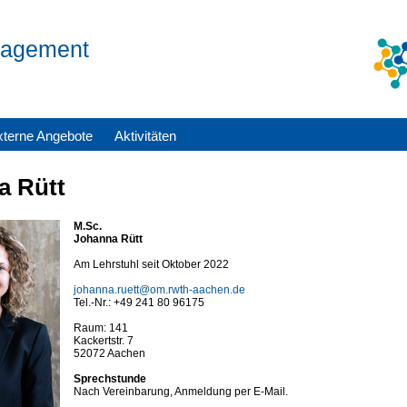
anagement
xterne Angebote
Aktivitäten
a Rütt
M.Sc.
Johanna Rütt
Am Lehrstuhl seit Oktober 2022
johanna.ruett@om.rwth-aachen.de
Tel.-Nr.: +49 241 80 96175
Raum: 141
Kackertstr. 7
52072 Aachen
Sprechstunde
Nach Vereinbarung, Anmeldung per E-Mail.