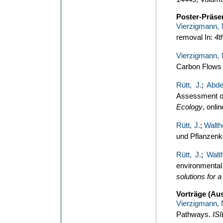
Poster-Präse
Vierzigmann, 
removal In:
4t
Vierzigmann, 
Carbon Flows 
Rütt, J.
;
Abde
Assessment of
Ecology
, onlin
Rütt, J.
;
Walth
und Pflanzenk
Rütt, J.
;
Walt
environmental
solutions for 
Vorträge (Au
Vierzigmann, 
Pathways.
ISI