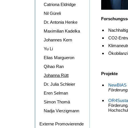
Catriona Eldridge
Nil Güreli
Forschungss
Dr. Antonia Henke
Nachhalti
Maximilian Kadelka
CO2-Entna
Johannes Kern
Klimaneutr
Yu Li
Ökobilanz
Elias Margueron
Qihao Ran
Projekte
Johanna Rütt
Dr. Julia Schleier
NewBIAS - 
Förderung:
Eren Selman
OR4Sustain
Simon Thomä
Förderung
Hochschu
Nadja Vierzigmann
Externe Promovierende