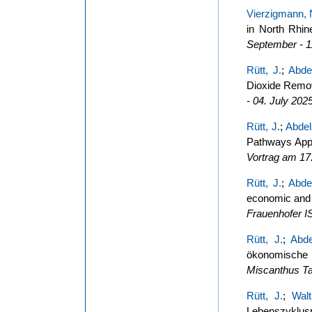
Vierzigmann, 
in North Rhi
September - 1
Rütt, J.
;
Abde
Dioxide Remo
- 04. July 202
Rütt, J.
;
Abdel
Pathways App
Vortrag am 17
Rütt, J.
;
Abdel
economic and 
Frauenhofer IS
Rütt, J.
;
Abde
ökonomische 
Miscanthus Ta
Rütt, J.
;
Walt
Lebenszyklus