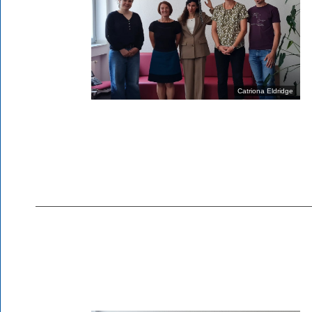
Catriona Eldridge