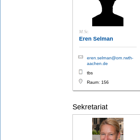
M.Sc.
Eren Selman
eren.selman@om.rwth-
aachen.de
tbs
Raum: 156
Sekretariat