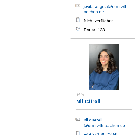
jovita.angela@om.rwth-
aachen.de
Nicht verfügbar
Raum: 138
M.Sc.
Nil Güreli
nil.guereli
@om.rwth-aachen.de
+49 241 80 23848