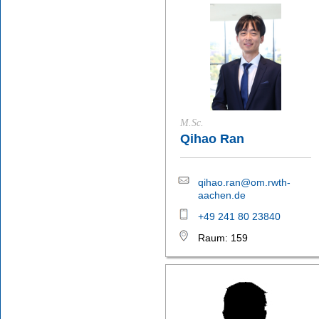
M.Sc.
Qihao Ran
qihao.ran@om.rwth-
aachen.de
+49 241 80 23840
Raum: 159