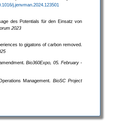
/10.1016/j.jenvman.2024.123501
age des Potentials für den Einsatz von
 Forum 2023
periences to gigatons of carbon removed.
025
il amendment.
Bio360Expo, 05. February -
Operations Management.
BioSC Project