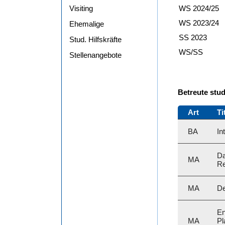
Visiting
WS 2024/25
WS 2023/24
Ehemalige
SS 2023
Stud. Hilfskräfte
WS/SS
Stellenangebote
Betreute stu
Art
Ti
BA
In
Da
MA
Re
MA
De
En
MA
Pl