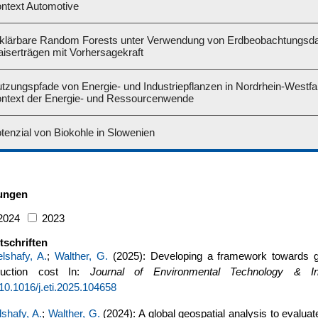
ntext Automotive
klärbare Random Forests unter Verwendung von Erdbeobachtungsdat
iserträgen mit Vorhersagekraft
tzungspfade von Energie- und Industriepflanzen in Nordrhein-Westfa
ntext der Energie- und Ressourcenwende
tenzial von Biokohle in Slowenien
hungen
2024
2023
tschriften
lshafy, A.
;
Walther, G.
(2025): Developing a framework towards gl
oduction cost In:
Journal of Environmental Technology & In
g/10.1016/j.eti.2025.104658
shafy, A.
;
Walther, G.
(2024): A global geospatial analysis to evaluat