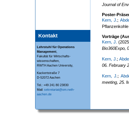
Journal of En
Poster-Präse
Kern, J.
;
Abde
Pflanzenkohle 
Kontakt
Vorträge (Au
Kern, J.
(2025)
Lehrstuhl für Operations
Bio360Expo, 0
Management
,
Fakultät für Wirtschafts-
Kern, J.
;
Abde
wissenschaften,
06. February 
RWTH Aachen University,
Kackertstraße 7
Kern, J.
;
Abde
D-52072 Aachen
meeting, 25. 
Tel.: +49 241 80 23830
Mail:
sekretariat@om.rwth-
aachen.de