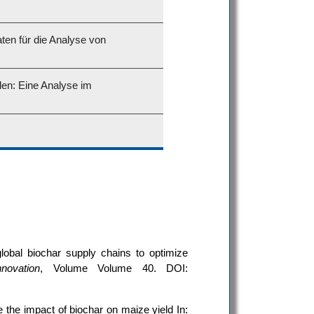
en für die Analyse von
len: Eine Analyse im
obal biochar supply chains to optimize
novation
, Volume Volume 40. DOI:
e the impact of biochar on maize yield In: