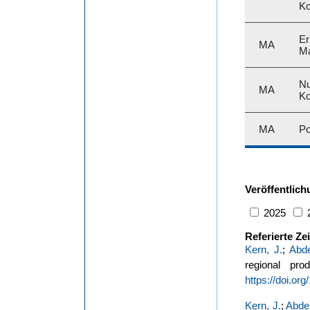
Ko
Er
MA
Ma
Nu
MA
Ko
MA
Po
Veröffentlic
2025
Referierte Zei
Kern, J.
;
Abde
regional pr
https://doi.or
Kern, J.
;
Abdel