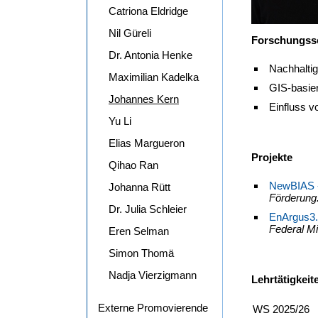
Catriona Eldridge
Nil Güreli
Forschungss
Dr. Antonia Henke
Nachhalti
Maximilian Kadelka
GIS-basie
Johannes Kern
Einfluss v
Yu Li
Elias Margueron
Projekte
Qihao Ran
NewBIAS - 
Johanna Rütt
Förderung:
Dr. Julia Schleier
EnArgus3.0
Federal Mi
Eren Selman
Simon Thomä
Nadja Vierzigmann
Lehrtätigkeit
Externe Promovierende
WS 2025/26