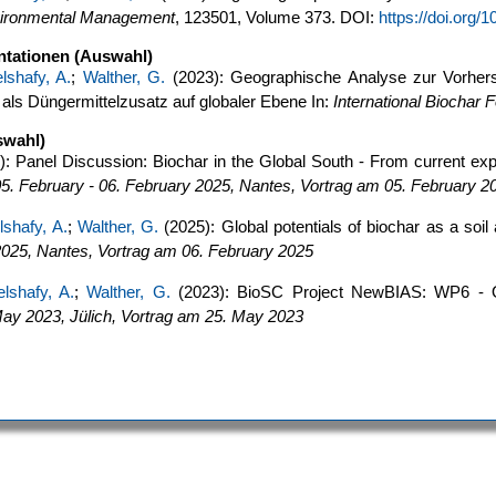
vironmental Management
, 123501, Volume 373. DOI:
https://doi.org
ntationen (Auswahl)
lshafy, A.
;
Walther, G.
(2023): Geographische Analyse zur Vorhers
als Düngermittelzusatz auf globaler Ebene In:
International Biochar
swahl)
: Panel Discussion: Biochar in the Global South - From current ex
5. February - 06. February 2025, Nantes, Vortrag am 05. February 2
lshafy, A.
;
Walther, G.
(2025): Global potentials of biochar as a so
2025, Nantes, Vortrag am 06. February 2025
lshafy, A.
;
Walther, G.
(2023): BioSC Project NewBIAS: WP6 - 
May 2023, Jülich, Vortrag am 25. May 2023