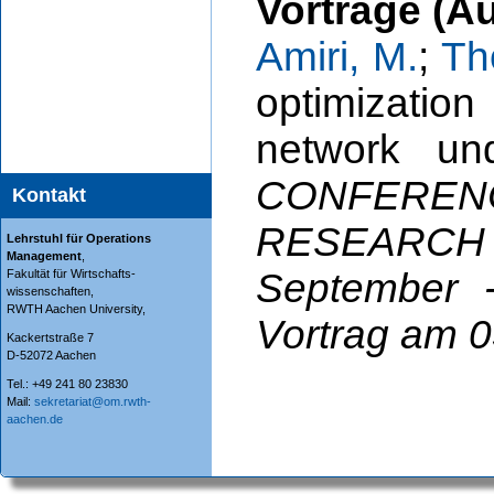
Vorträge (A
Amiri, M.
;
Th
optimization
network un
CONFERE
Kontakt
RESEARCH
Lehrstuhl für Operations
Management
,
September 
Fakultät für Wirtschafts-
wissenschaften,
RWTH Aachen University,
Vortrag am 
Kackertstraße 7
D-52072 Aachen
Tel.: +49 241 80 23830
Mail:
sekretariat@om.rwth-
aachen.de