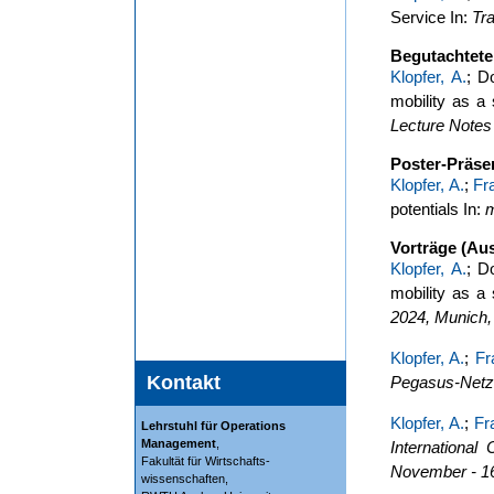
Service In:
Tr
Begutachtete
Klopfer, A.
; D
mobility as a
Lecture Notes
Poster-Präse
Klopfer, A.
;
Fr
potentials In:
m
Vorträge (Au
Klopfer, A.
; D
mobility as a
2024, Munich,
Klopfer, A.
;
Fr
Kontakt
Pegasus-Netzw
Klopfer, A.
;
Fr
Lehrstuhl für Operations
Management
,
Internationa
Fakultät für Wirtschafts-
November - 16
wissenschaften,