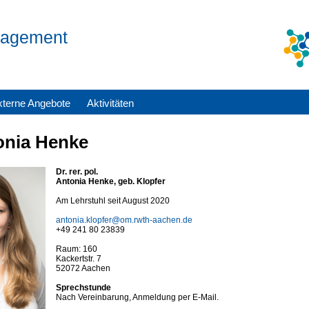
anagement
xterne Angebote
Aktivitäten
onia Henke
Dr. rer. pol.
Antonia Henke, geb. Klopfer
Am Lehrstuhl seit August 2020
antonia.klopfer@om.rwth-aachen.de
+49 241 80 23839
Raum: 160
Kackertstr. 7
52072 Aachen
Sprechstunde
Nach Vereinbarung, Anmeldung per E-Mail.