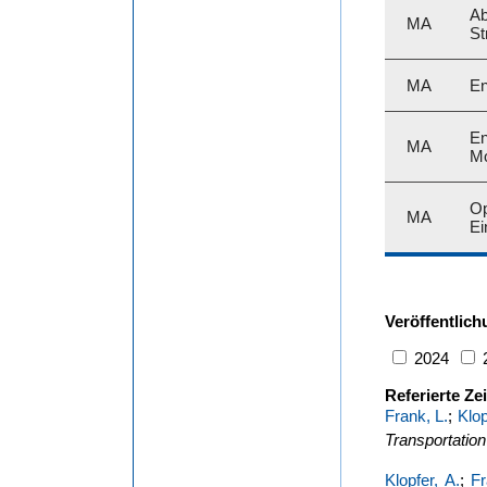
Ab
MA
St
MA
En
En
MA
Mo
Op
MA
Ei
Veröffentlic
2024
Referierte Zei
Frank, L.
;
Klop
Transportatio
Klopfer, A.
;
Fr