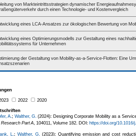
leitung von Markteintrittsstrategien dynamischer Energieaufnahmes
raßengüterverkehr durch einen Technologie- und Kostenvergleich
twicklung eines LCA-Ansatzes zur ökologischen Bewertung von Mobi
twicklung eines Optimierungsmodells zur Gestaltung eines nachhalt
bilitätssystems für Unternehmen
timierung der Gestaltung von Mobility-as-a-Service-Flotten: Eine U
nsatzszenarien
hungen
2023
2022
2020
tschriften
fer, A.
;
Walther, G.
(2024): Designing Corporate Mobility as a Servic
n Research Part A
, 104011, Volume 182. DOI:
https://doi.org/10.1016/
ank, L.
;
Walther, G.
(2023): Quantifying emission and cost reductio