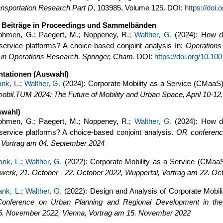
ansportation Research Part D
, 103985, Volume 125. DOI:
https://doi.
 Beiträge in Proceedings und Sammelbänden
ohmen, G.; Paegert, M.; Noppeney, R.;
Walther, G.
(2024): How do
 service platforms? A choice-based conjoint analysis In:
Operations
 in Operations Research. Springer, Cham
. DOI:
https://doi.org/10.1
ntationen (Auswahl)
ank, L.
;
Walther, G.
(2024): Corporate Mobility as a Service (CMaaS)
obil.TUM 2024: The Future of Mobility and Urban Space, April 10-12
swahl)
ohmen, G.; Paegert, M.; Noppeney, R.;
Walther, G.
(2024): How do
 service platforms? A choice-based conjoint analysis.
OR conferenc
 Vortrag am 04. September 2024
ank, L.
;
Walther, G.
(2022): Corporate Mobility as a Service (CMaaS
erk, 21. October - 22. October 2022, Wuppertal, Vortrag am 22. Oc
ank, L.
;
Walther, G.
(2022): Design and Analysis of Corporate Mobil
l Conference on Urban Planning and Regional Development in the
. November 2022, Vienna, Vortrag am 15. November 2022