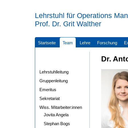
Lehrstuhl für Operations M
Prof. Dr. Grit Walther
Startseite
Team
Lehre
Forschung
E
Dr. Ant
Lehrstuhlleitung
Gruppenleitung
Emeritus
Sekretariat
Wiss. Mitarbeiter:innen
Jovita Angela
Stephan Bogs