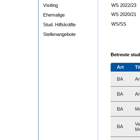
Visiting
WS 2022/23
WS 2020/21
Ehemalige
WS/SS
Stud. Hilfskräfte
Stellenangebote
Betreute stu
Art
Ti
BA
An
BA
An
BA
Mo
Ve
BA
Mo