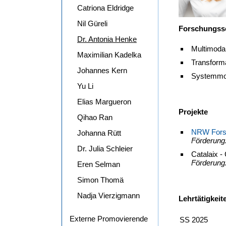
Catriona Eldridge
Nil Güreli
Forschungss
Dr. Antonia Henke
Multimoda
Maximilian Kadelka
Transforma
Johannes Kern
Systemmod
Yu Li
Elias Margueron
Projekte
Qihao Ran
NRW Fors
Johanna Rütt
Förderung
Dr. Julia Schleier
Catalaix -
Förderung
Eren Selman
Simon Thomä
Nadja Vierzigmann
Lehrtätigkeit
Externe Promovierende
SS 2025